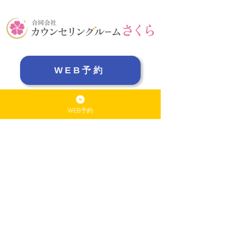
WEB予約
※​予約専用ページに飛びます
WEB予約
TEL：025-211-2570
西区オフィス
​・営業日：毎日
・住所：新潟市西区坂井砂山4－5－17
長岡オフィス
​・営業日:​​第３水曜日および毎週木曜日
​ 第１・第３土曜日（まれに日曜日に代替）
・住所：長岡市左近2-28
ユニメゾン左近Ｉ 101